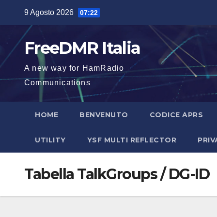
Salta
9 Agosto 2026
07:22
al
contenuto
FreeDMR Italia
A new way for HamRadio
Communications
HOME
BENVENUTO
CODICE APRS
UTILITY
YSF MULTI REFLECTOR
PRIV
Tabella TalkGroups / DG-ID