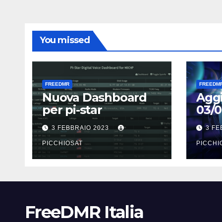
You missed
FREEDMR
FREEDM
Nuova Dashboard
Agg
per pi-star
03/0
3 FEBBRAIO 2023
3 FE
PICCHIOSAT
PICCHI
FreeDMR Italia