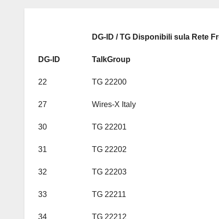
DG-ID / TG Disponibili sula Rete F
DG-ID
TalkGroup
22
TG 22200
27
Wires-X Italy
30
TG 22201
31
TG 22202
32
TG 22203
33
TG 22211
34
TG 22212