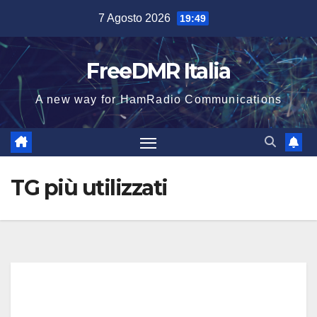
Salta
7 Agosto 2026
19:49
al
contenuto
FreeDMR Italia
A new way for HamRadio Communications
TG più utilizzati